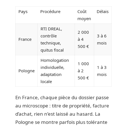
Pays
Procédure
Coût
Délais
moyen
RTI DREAL,
2 000
contrôle
3 à 6
France
à 4
technique,
mois
500 €
quitus fiscal
Homologation
1 000
individuelle,
1 à 3
Pologne
à 2
adaptation
mois
500 €
locale
En France, chaque pièce du dossier passe
au microscope : titre de propriété, facture
d’achat, rien n’est laissé au hasard. La
Pologne se montre parfois plus tolérante